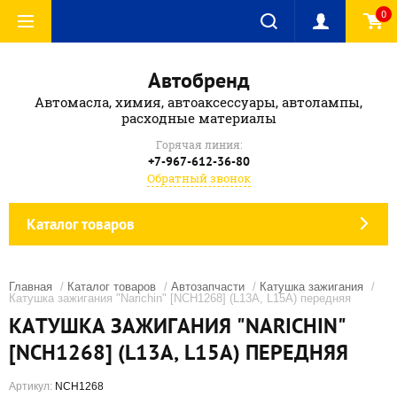
0
Автобренд
Автомасла, химия, автоаксессуары, автолампы,
расходные материалы
Горячая линия:
+7-967-612-36-80
Обратный звонок
Каталог товаров
Главная
/
Каталог товаров
/
Автозапчасти
/
Катушка зажигания
/
Катушка зажигания "Narichin" [NCH1268] (L13A, L15A) передняя
КАТУШКА ЗАЖИГАНИЯ "NARICHIN"
[NCH1268] (L13A, L15A) ПЕРЕДНЯЯ
Артикул:
NCH1268