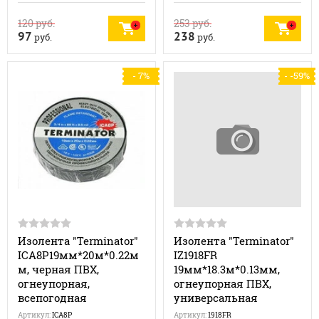
120
руб.
253
руб.
97
238
руб.
руб.
- 7%
- -59%
Изолента "Terminator"
Изолента "Terminator"
ICA8P19мм*20м*0.22м
IZ1918FR
м, черная ПВХ,
19мм*18.3м*0.13мм,
огнеупорная,
огнеупорная ПВХ,
всепогодная
универсальная
Артикул:
ICA8P
Артикул:
1918FR