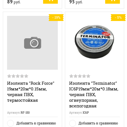
89
95
руб.
руб.
- 19%
- 5%
Изолента "Rock Force"
Изолента "Terminator"
19мм*20м*0.15мм,
IC6P19мм*20м*0.18мм,
черная ПВХ,
черная ПВХ,
термостойкая
огнеупорная,
всепогодная
Артикул:
RF-150
Артикул:
IC6P
Добавить к сравнению
Добавить к сравнению