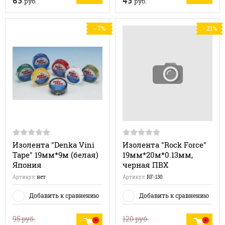
65
45
руб.
руб.
- 7%
- 21%
Изолента "Denka Vini
Изолента "Rock Force"
Tape" 19мм*9м (белая)
19мм*20м*0.13мм,
Япония
черная ПВХ
Артикул:
нет
Артикул:
RF-130
Добавить к сравнению
Добавить к сравнению
95
руб.
120
руб.