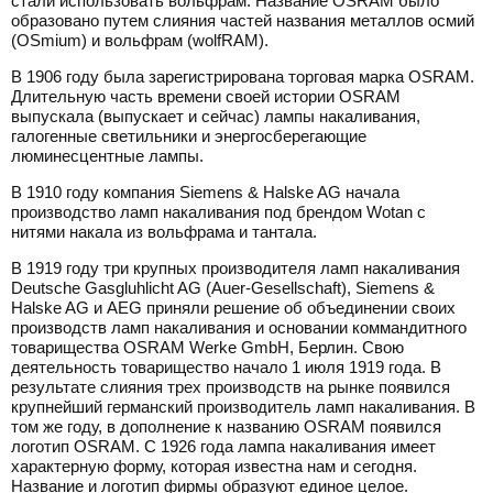
стали использовать вольфрам. Название OSRAM было
образовано путем слияния частей названия металлов осмий
(OSmium) и вольфрам (wolfRAM).
В 1906 году была зарегистрирована торговая марка OSRAM.
Длительную часть времени своей истории OSRAM
выпускала (выпускает и сейчас) лампы накаливания,
галогенные светильники и энергосберегающие
люминесцентные лампы.
В 1910 году компания Siemens & Halske AG начала
производство ламп накаливания под брендом Wotan с
нитями накала из вольфрама и тантала.
В 1919 году три крупных производителя ламп накаливания
Deutsche Gasgluhlicht AG (Auer-Gesellschaft), Siemens &
Halske AG и AEG приняли решение об объединении своих
производств ламп накаливания и основании коммандитного
товарищества OSRAM Werke GmbH, Берлин. Свою
деятельность товарищество начало 1 июля 1919 года. В
результате слияния трех производств на рынке появился
крупнейший германский производитель ламп накаливания. В
том же году, в дополнение к названию OSRAM появился
логотип OSRAM. С 1926 года лампа накаливания имеет
характерную форму, которая известна нам и сегодня.
Название и логотип фирмы образуют единое целое.