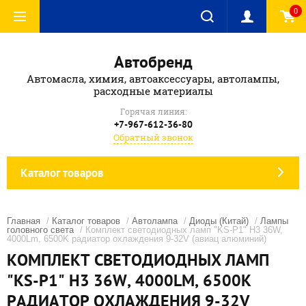
0
Автобренд
Автомасла, химия, автоаксессуары, автолампы,
расходные материалы
Горячая линия:
+7-967-612-36-80
Обратный звонок
Каталог товаров
Главная
/
Каталог товаров
/
Автолампа
/
Диоды (Китай)
/
Лампы
головного света
/ Комплект светодиодных ламп "KS-P1" H3 36W,
4000Lm, 6500K радиатор охлаждения 9-32V (авиац алюминий)
КОМПЛЕКТ СВЕТОДИОДНЫХ ЛАМП
"KS-P1" H3 36W, 4000LM, 6500K
РАДИАТОР ОХЛАЖДЕНИЯ 9-32V