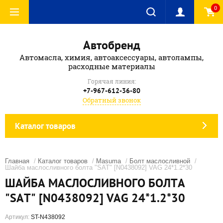
0
Автобренд
Автомасла, химия, автоаксессуары, автолампы,
расходные материалы
Горячая линия:
+7-967-612-36-80
Обратный звонок
Каталог товаров
Главная
/
Каталог товаров
/
Masuma
/
Болт маслосливной
/
Шайба маслосливного болта "SAT" [N0438092] VAG 24*1.2*30
ШАЙБА МАСЛОСЛИВНОГО БОЛТА
"SAT" [N0438092] VAG 24*1.2*30
Артикул:
ST-N438092