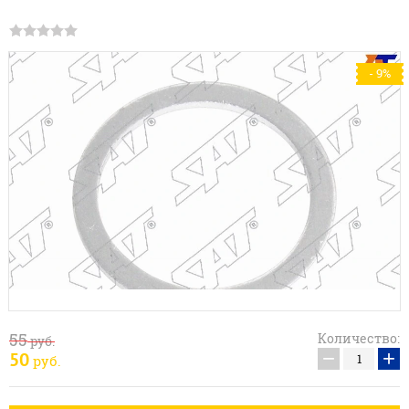
- 9%
55
Количество:
руб.
−
+
50
руб.